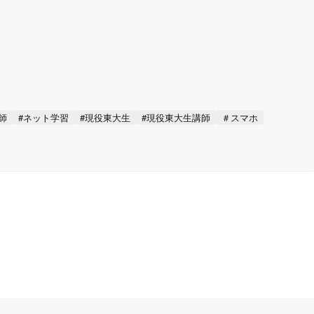
師
#ネット学習
#現役東大生
#現役東大生講師
＃スマホ