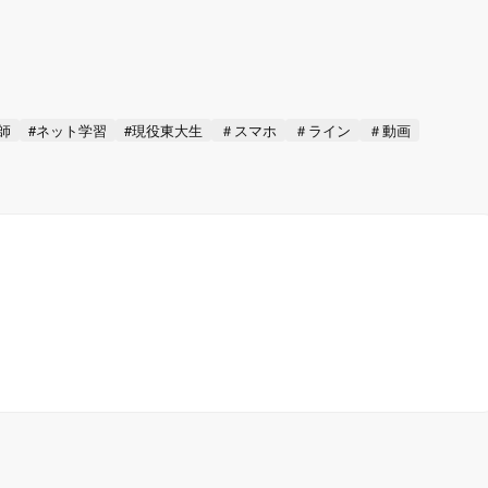
師
#ネット学習
#現役東大生
＃スマホ
＃ライン
＃動画