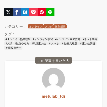
カテゴリー：
オンライン
ブログ
個別授業
タグ：
#オンライン塾高校生
#オンライン学習
#オンライン家庭教師
#ネット学習
#入試
#勉強やり方
#現役東大生
＃スマホ
＃動画見放題
＃東大生講師
＃現役東大生
この記事を書いた人
metulab_tdi