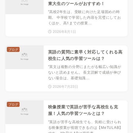
東大生のツールがおすすめ！
"高校2年生は、受験に向けた足場固めの時
期。 中学校で学習した内容を完璧にしてお
くほか、高1までの授業…
2026年8月1日
ブログ
英語の質問に素早く対応してくれる高
校生に人気の学習ツールは？
"英文は複数の分野にまたがる幅広い知識が
ないと読めません。 長文読解で成績が伸び
ない場合は、基礎知識…
2026年7月23日
ブログ
映像授業で英語が苦手な高校生も克
服！人気の学習ツールとは？
"英語が苦手な高校生でも、気軽に受けられ
る映像授業が視聴できるのは【MeTULAB】
です。 MeTULABは現役東…