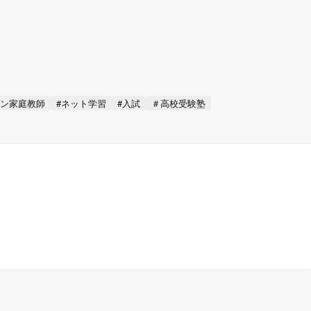
イン家庭教師
#ネット学習
#入試
＃高校受験塾