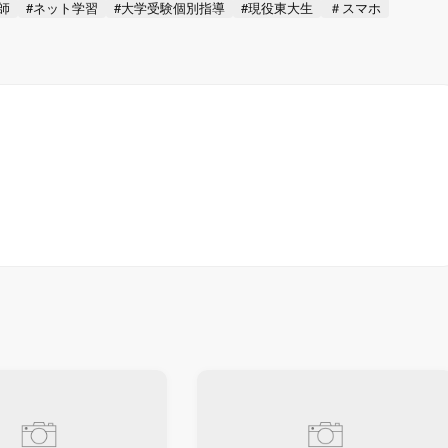
師
#ネット学習
#大学受験個別指導
#現役東大生
＃スマホ