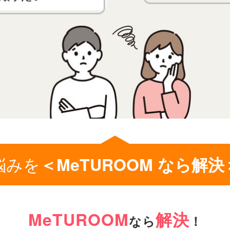
悩みを
＜MeTUROOM なら解決
MeTUROOM
解決
なら
！