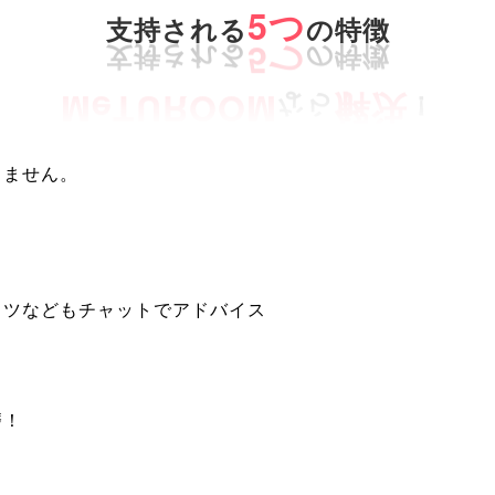
5つ
支持される
の特徴
りません。
。
コツなどもチャットでアドバイス
磨！
！