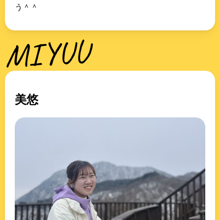
う＾＾
MIYUU
美悠